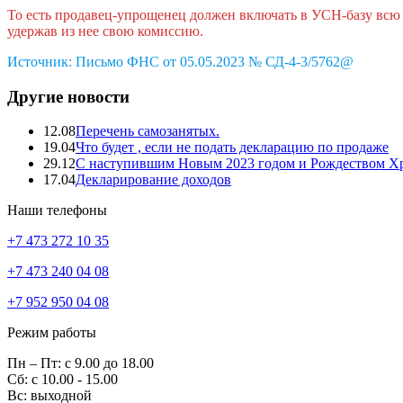
То есть продавец-упрощенец должен включать в УСН-базу всю с
удержав из нее свою комиссию.
Источник: Письмо ФНС от 05.05.2023 № СД-4-3/5762@
Другие новости
12.08
Перечень самозанятых.
19.04
Что будет , если не подать декларацию по продаже
29.12
С наступившим Новым 2023 годом и Рождеством Х
17.04
Декларирование доходов
Наши телефоны
+7 473 272 10 35
+7 473 240 04 08
+7 952 950 04 08
Режим работы
Пн – Пт: с 9.00 до 18.00
Сб: с 10.00 - 15.00
Вс: выходной